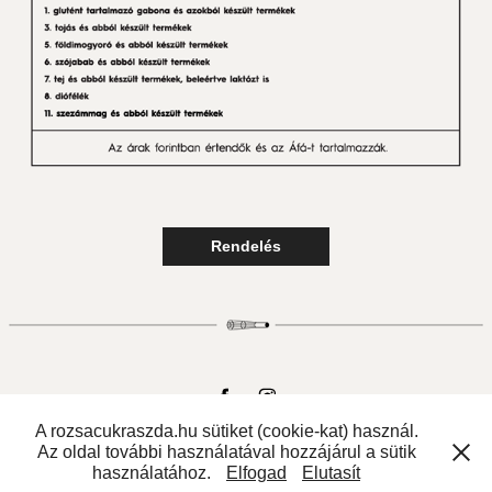
Rendelés
A rozsacukraszda.hu sütiket (cookie-kat) használ.
Copyright © 2025 Rózsa Cukrászat kft. All rights reserved. I
Az oldal további használatával hozzájárul a sütik
Adatvédelmi tájékoztató
használatához.
Elfogad
Elutasít